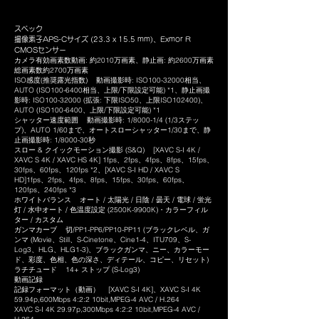
​​スペック
撮像素子APS-Cサイズ (23.3 x 15.5 mm)、Exmor R
CMOSセンサー
カメラ有効画素数動画: 約2010万画素、静止画: 約2600万画素
総画素数約2700万画素
ISO感度(推奨露光指数) 動画撮影時: ISO100-32000相当、
AUTO (ISO100-6400相当、上限/下限設定可能) *1、静止画撮
影時: ISO100-32000 (拡張: 下限ISO50、上限ISO102400)、
AUTO (ISO100-6400、上限/下限設定可能) *1
シャッター速度範囲 動画撮影時: 1/8000-1/4 (1/3ステッ
プ)、AUTO 1/60まで、オートスローシャッター1/30まで、静
止画撮影時: 1/8000-30秒
スロー & クイックモーション撮影 (S&Q) [XAVC S-I 4K /
XAVC S 4K / XAVC HS 4K] 1fps、2fps、4fps、8fps、15fps、
30fps、60fps、120fps *2、[XAVC S-I HD / XAVC S
HD]1fps、2fps、4fps、8fps、15fps、30fps、60fps、
120fps、240fps *3
ホワイトバランス オート / 太陽光 / 日陰 / 曇天 / 電球 / 蛍光
灯 / 水中オート / 色温度設定 (2500K-9900K)・カラーフィル
ター / カスタム
ガンマカーブ 切/PP1-PP6/PP10-PP11 (ブラックレベル、ガ
ンマ (Movie、Still、S-Cinetone、Cine1-4、ITU709、S-
Log3、HLG、HLG1-3)、ブラックガンマ、ニー、カラーモー
ド、彩度、色相、色の深さ、ディテール、コピー、リセット)
ラチチュード 14+ ストップ (S-Log3)
動画記録
記録フォーマット（動画） [XAVC S-I 4K]、XAVC S-I 4K
59.94p,600Mbps 4:2:2 10bit,MPEG-4 AVC / H.264
XAVC S-I 4K 29.97p,300Mbps 4:2:2 10bit,MPEG-4 AVC /