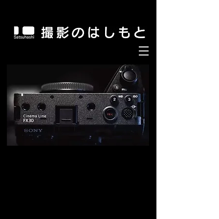
#撮影のはしもと #satsuhashi