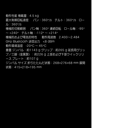
動作性能 積載量：4.5 kg
最大制御回転速度 パン：360°/s チルト：360°/s ロー
ル：360°/s
機械的可動範囲 パン軸：360° 連続回転 ロール軸：-95°
～ +240° チルト軸：-112° ～ +214°
機械的および電気的特性 動作周波数 2.400～2.484
GHz Bluetooth 送信出力 <8 dBm
動作環境温度 -20°C ～ 45°C
重量 ジンバル：約1143 g グリップ：約265 g 延長用グリッ
プ／三脚（金属製）：約226 g
上部および下部クイックリリ
ース プレート：約107 g
ジンバル サイズ 折りたたんだ状態：268×276×68 mm 展開
状態：415×218×195 mm