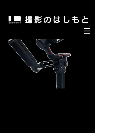
#撮影のはしもと #satsuhashi