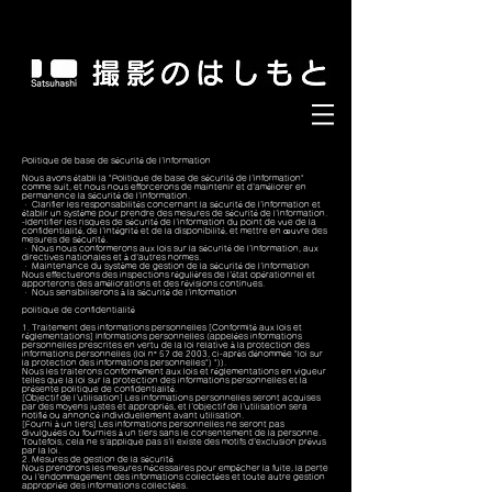
#撮影のはしもと #satsuhashi
Politique de base de sécurité de l'information
Nous avons établi la "Politique de base de sécurité de l'information"
comme suit, et nous nous efforcerons de maintenir et d'améliorer en
permanence la sécurité de l'information.
・ Clarifier les responsabilités concernant la sécurité de l'information et
établir un système pour prendre des mesures de sécurité de l'information.
-Identifier les risques de sécurité de l'information du point de vue de la
confidentialité, de l'intégrité et de la disponibilité, et mettre en œuvre des
mesures de sécurité.
・ Nous nous conformerons aux lois sur la sécurité de l'information, aux
directives nationales et à d'autres normes.
・ Maintenance du système de gestion de la sécurité de l'information
Nous effectuerons des inspections régulières de l'état opérationnel et
apporterons des améliorations et des
révisions continues.
.
・ Nous
sensibiliserons à
la sécurité de l'information
politique de confidentialité
1. Traitement des informations personnelles [Conformité aux lois et
réglementations] Informations personnelles (appelées informations
personnelles prescrites en vertu de la loi relative à la protection des
informations personnelles (loi n° 57 de 2003, ci-après dénommée "loi sur
la protection des informations personnelles") ")).
Nous les traiterons conformément aux lois et réglementations en vigueur
telles que la loi sur la protection des informations personnelles et la
présente politique de confidentialité.
[Objectif de l'utilisation] Les informations personnelles seront acquises
par des moyens justes et appropriés, et l'objectif de l'utilisation sera
notifié ou annoncé individuellement avant utilisation.
[Fourni à un tiers] Les informations personnelles ne seront pas
divulguées ou fournies à un tiers sans le consentement de la personne.
Toutefois, cela ne s'applique pas s'il existe des motifs d'exclusion prévus
par la loi.
2. Mesures de gestion de la sécurité
Nous prendrons les mesures nécessaires pour empêcher la fuite, la perte
ou l'endommagement des informations collectées et toute autre gestion
appropriée des informations collectées.